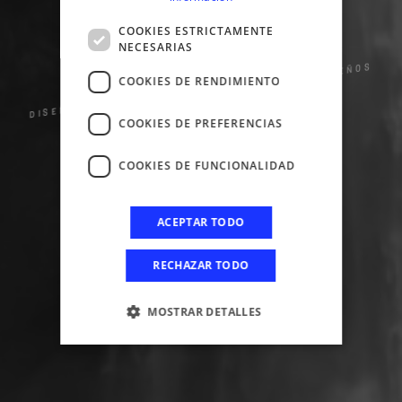
CREATIVIDAD
COOKIES ESTRICTAMENTE
NECESARIAS
DISEÑO Y TENDENCIA AL SERVICIO DE SUS SUEÑOS
COOKIES DE RENDIMIENTO
COOKIES DE PREFERENCIAS
LEER MÁS
COOKIES DE FUNCIONALIDAD
ACEPTAR TODO
RECHAZAR TODO
MOSTRAR DETALLES